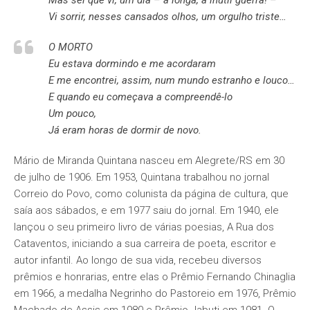
Mas sei que vi, um dia – a longa, a inútil guerra! –
Vi sorrir, nesses cansados olhos, um orgulho triste…
O MORTO
Eu estava dormindo e me acordaram
E me encontrei, assim, num mundo estranho e louco…
E quando eu começava a compreendê-lo
Um pouco,
Já eram horas de dormir de novo.
Mário de Miranda Quintana nasceu em Alegrete/RS em 30
de julho de 1906. Em 1953, Quintana trabalhou no jornal
Correio do Povo, como colunista da página de cultura, que
saía aos sábados, e em 1977 saiu do jornal. Em 1940, ele
lançou o seu primeiro livro de várias poesias, A Rua dos
Cataventos, iniciando a sua carreira de poeta, escritor e
autor infantil. Ao longo de sua vida, recebeu diversos
prêmios e honrarias, entre elas o Prêmio Fernando Chinaglia
em 1966, a medalha Negrinho do Pastoreio em 1976, Prêmio