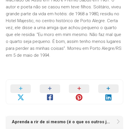
Machado de Assis em 1980 e Prêmio Jabuti em 1981. O
autor e poeta não se casou nem teve filhos. Solitário, viveu
grande parte da vida em hotéis: de 1968 a 1980, residiu no
Hotel Majestic, no centro histórico de Porto Alegre. Certa
vez, ele disse a uma amiga que achou pequeno o quarto
que ele residia: “Eu moro em mim mesmo. Não faz mal que
o quarto seja pequeno. É bom, assim tenho menos lugares
para perder as minhas coisas”. Morreu em Porto Alegre/RS
em 5 de maio de 1994.
Aprenda a rir de si mesmo (é o que os outros já estão fazendo)