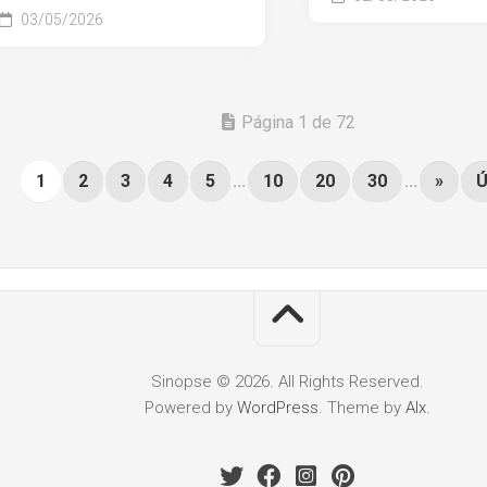
03/05/2026
Página 1 de 72
1
2
3
4
5
...
10
20
30
...
»
Ú
Sinopse © 2026. All Rights Reserved.
Powered by
WordPress
. Theme by
Alx
.