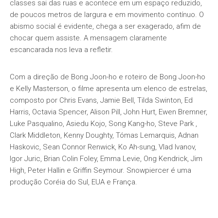
classes sai das ruas e acontece em um espaço reduzido,
de poucos metros de largura e em movimento contínuo. O
abismo social é evidente, chega a ser exagerado, afim de
chocar quem assiste. A mensagem claramente
escancarada nos leva a refletir.
Com a direção de Bong Joon-ho e roteiro de Bong Joon-ho
e Kelly Masterson, o filme apresenta um elenco de estrelas,
composto por Chris Evans, Jamie Bell, Tilda Swinton, Ed
Harris, Octavia Spencer, Alison Pill, John Hurt, Ewen Bremner,
Luke Pasqualino, Asiedu Kojo, Song Kang-ho, Steve Park ,
Clark Middleton, Kenny Doughty, Tómas Lemarquis, Adnan
Haskovic, Sean Connor Renwick, Ko Ah-sung, Vlad Ivanov,
Igor Juric, Brian Colin Foley, Emma Levie, Ong Kendrick, Jim
High, Peter Hallin e Griffin Seymour. Snowpiercer é uma
produção Coréia do Sul, EUA e França.