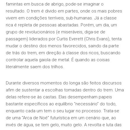
famintas em busca de abrigo, pode-se imaginar o
resultado. O trem é divido em partes, onde os mais pobres
vivem em condições terríveis, sub-humanas. Já a classe
rica é repleta de pessoas abastadas. Porém, um dia, um
grupo de revolucionários (e miseráveis, diga-se de
passagem) liderados por Curtis Everett (Chris Evans), tenta
mudar o destino dos menos favorecidos, saindo da parte
de trás do trem, em direção à classe dos ricos, buscando
controlar aquela gaiola de metal. É quando as coisas
literalmente saem dos trilhos.
Durante diversos momentos do longa são feitos discursos
afim de sustentar a escolhas tomadas dentro do trem. Uma
delas refere-se às castas. Elas desempenham papeis
bastante específicos ao equilíbrio “necessário” do todo,
enquanto cada um tem o seu lugar no processo. Trata-se
de uma “Arca de Noé” futurística em um cenário que, ao
invés de água, se tem gelo, muito gelo. A revolta e luta das