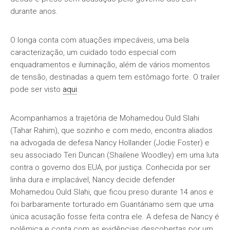
durante anos.
O longa conta com atuações impecáveis, uma bela
caracterização, um cuidado todo especial com
enquadramentos e iluminação, além de vários momentos
de tensão, destinadas a quem tem estômago forte. O trailer
pode ser visto
aqui
.
Acompanhamos a trajetória de Mohamedou Ould Slahi
(Tahar Rahim), que sozinho e com medo, encontra aliados
na advogada de defesa Nancy Hollander (Jodie Foster) e
seu associado Teri Duncan (Shailene Woodley) em uma luta
contra o governo dos EUA, por justiça. Conhecida por ser
linha dura e implacável, Nancy decide defender
Mohamedou Ould Slahi, que ficou preso durante 14 anos e
foi barbaramente torturado em Guantánamo sem que uma
única acusação fosse feita contra ele. A defesa de Nancy é
polêmica e conta com as evidências descobertas por um