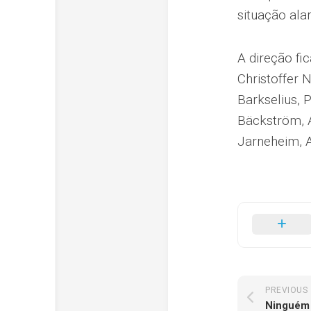
situação ala
A direção fi
Christoffer 
Barkselius, 
Bäckström, A
Jarneheim, A
PREVIOUS
Ninguém 