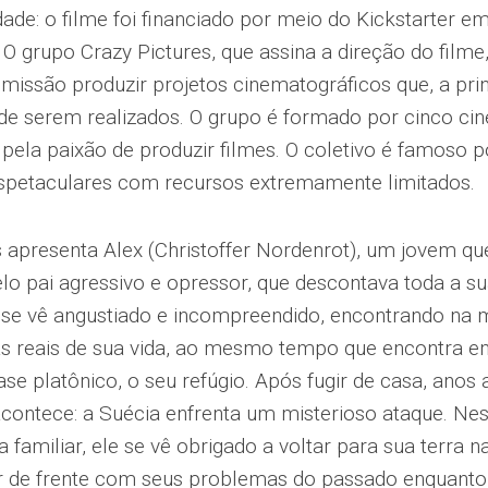
ade: o filme foi financiado por meio do Kickstarter e
: O grupo Crazy Pictures, que assina a direção do film
missão produzir projetos cinematográficos que, a pr
de serem realizados. O grupo é formado por cinco ci
 pela paixão de produzir filmes. O coletivo é famoso 
espetaculares com recursos extremamente limitados.
s apresenta Alex (Christoffer Nordenrot), um jovem q
o pai agressivo e opressor, que descontava toda a su
x se vê angustiado e incompreendido, encontrando na 
s reais de sua vida, ao mesmo tempo que encontra em
e platônico, o seu refúgio. Após fugir de casa, anos a
contece: a Suécia enfrenta um misterioso ataque. Ne
familiar, ele se vê obrigado a voltar para sua terra n
ar de frente com seus problemas do passado enquanto