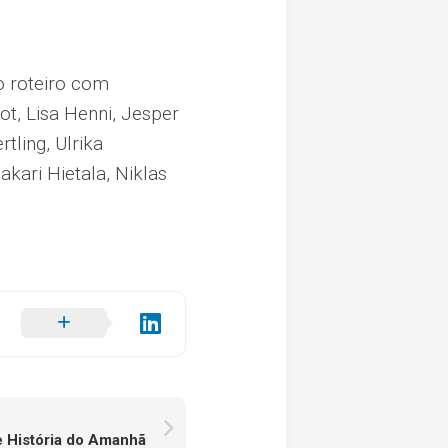
 o roteiro com
ot, Lisa Henni, Jesper
tling, Ulrika
kari Hietala, Niklas
 História do Amanhã