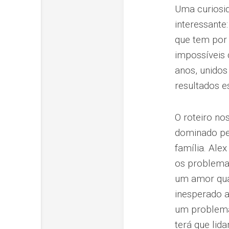
Uma curiosid
interessante
que tem por 
impossíveis 
anos, unidos
resultados 
O roteiro no
dominado pel
família. Ale
os problema
um amor quas
inesperado a
um problema 
terá que lid