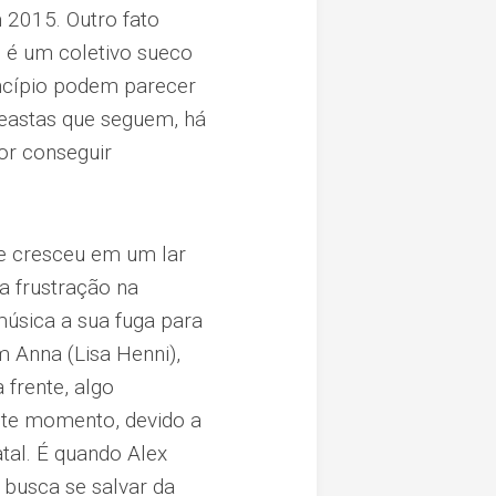
m 2015. Outro fato
e, é um coletivo sueco
incípio podem parecer
neastas que seguem, há
por conseguir
ue cresceu em um lar
a frustração na
música a sua fuga para
 Anna (Lisa Henni),
 frente, algo
ste momento, devido a
atal. É quando Alex
 busca se salvar da