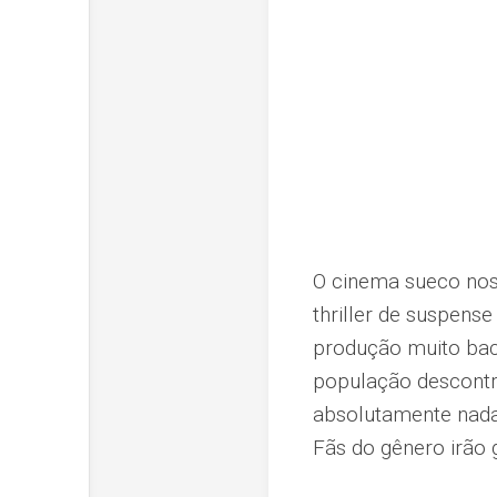
O cinema sueco nos 
thriller de suspen
produção muito bac
população descontro
absolutamente nada
Fãs do gênero irão g