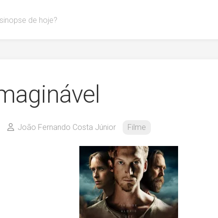
 sinopse de hoje?
imaginável
João Fernando Costa Júnior
Filme