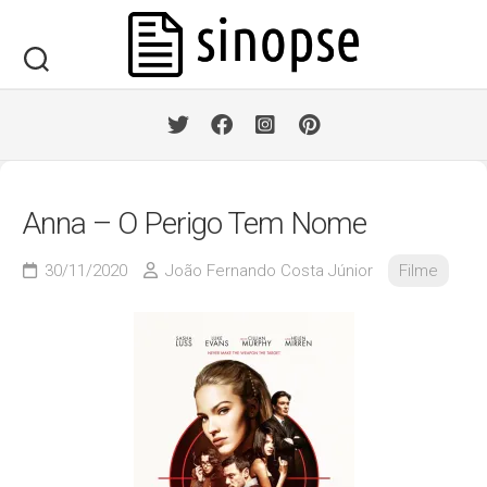
Skip
to
content
Anna – O Perigo Tem Nome
30/11/2020
João Fernando Costa Júnior
Filme