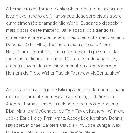
A trama gira em torno de Jake Chambers (Tom Taylor), um
jovem aventureiro de 11 anos que descobre pistas sobre
outra dimensão chamada Mid-World. Buscando descobrir
mais pistas deste mistério, Jake acaba localizando tal
dimensão, e lá ele conhece um pistoleiro chamado Roland
Deschain (Idris Elba). Roland busca alcançar a “Torre
Negra”, uma estrutura mítica no End-world que sustenta
todas as realidades e que está prestes a desaparecer,
graças a investidas de vários monstros e do poderoso
Homem de Preto Walter Padick (Matthew McConaughey).
A direção fica a cargo de Nikolaj Arcel que também atua no
roteiro juntamente com Akiva Goldsman, Jeff Pinkner e
Anders Thomas Jensen. O elenco é composto por Idris
Elba, Matthew McConaughey, Tom Taylor, Katheryn Winnick,
Jackie Earle Haley, Fran Kranz, Abbey Lee Kershaw, Dennis
Haysbert, Michael Barbieri, Claudia Kim, José Zúñiga, Alex
McGregor, Nicholas Hamilton e De-Wet Nagel.