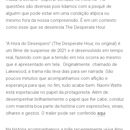
questões são diversas pois lidamos com a psiquê de
alguém que pode estar em uma condição atípica ou
mesmo fora da nossa compreensão. É em um contexto
como esse que se desenrola The Desperate Hour.
“A Hora do Desespero” (The Desperate Hour, no original) é
um filme de suspense de 2021 e é desenvolvido em tempo
real, fazendo com que a tensão em nós ocorra ao mesmo
que é apresentado em tela. Originalmente chamado de
Lakewood, a trama não leva dias para ser narrada. São
poucos minutos que acompanhamos com aflição e
esperança para que, no fim, tudo acabe bem. Naomi Watts
está espetacular no papel da protagonista. Além de
desempenhar brilhantemente o papel que lhe cabe, conduz
com maestria boa parte da história com expressões, sinais,
olhares e gestos. O trailer pode ser conferido
aqui
.
Na história acompanhamos a mãe recentemente viúva Amy