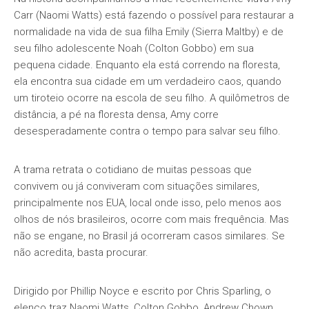
Carr (Naomi Watts) está fazendo o possível para restaurar a
normalidade na vida de sua filha Emily (Sierra Maltby) e de
seu filho adolescente Noah (Colton Gobbo) em sua
pequena cidade. Enquanto ela está correndo na floresta,
ela encontra sua cidade em um verdadeiro caos, quando
um tiroteio ocorre na escola de seu filho. A quilômetros de
distância, a pé na floresta densa, Amy corre
desesperadamente contra o tempo para salvar seu filho.
A trama retrata o cotidiano de muitas pessoas que
convivem ou já conviveram com situações similares,
principalmente nos EUA, local onde isso, pelo menos aos
olhos de nós brasileiros, ocorre com mais frequência. Mas
não se engane, no Brasil já ocorreram casos similares. Se
não acredita, basta procurar.
Dirigido por Phillip Noyce e escrito por Chris Sparling, o
elenco traz Naomi Watts, Colton Gobbo, Andrew Chown,