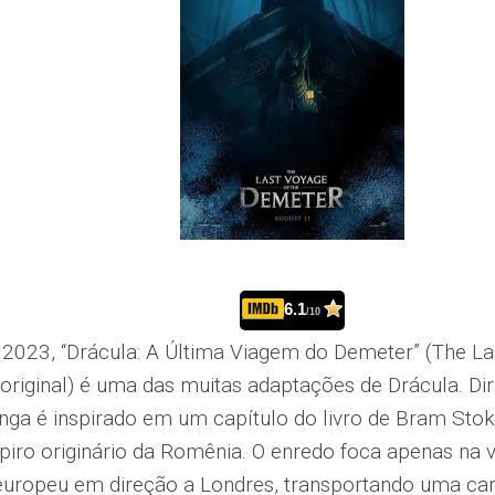
6.1
/10
023, “Drácula: A Última Viagem do Demeter” (The La
original) é uma das muitas adaptações de Drácula. Dir
onga é inspirado em um capítulo do livro de Bram Stok
iro originário da Romênia. O enredo foca apenas na 
 europeu em direção a Londres, transportando uma car