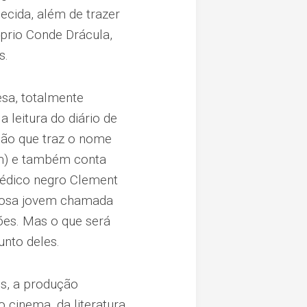
hecida, além de trazer
óprio Conde Drácula,
s.
esa, totalmente
 leitura do diário de
ção que traz o nome
am) e também conta
édico negro Clement
riosa jovem chamada
ões. Mas o que será
unto deles.
s, a produção
 cinema, da literatura