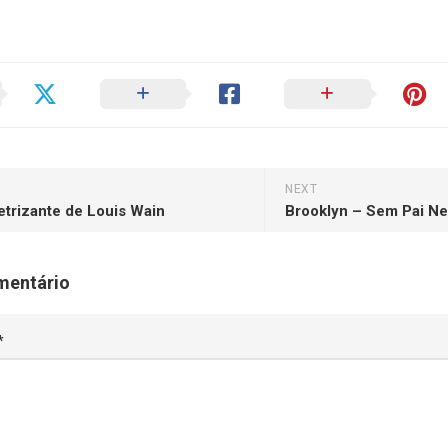
NEXT
etrizante de Louis Wain
Brooklyn – Sem Pai N
mentário
*