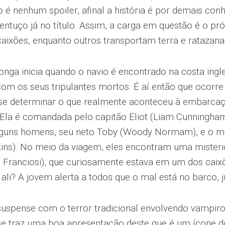
o é nenhum spoiler, afinal a história é por demais con
ntuço já no título. Assim, a carga em questão é o pr
ixões, enquanto outros transportam terra e ratazana
onga inicia quando o navio é encontrado na costa ingl
com os seus tripulantes mortos. É aí então que ocorre a
 se determinar o que realmente aconteceu à embarca
 Ela é comandada pelo capitão Eliot (Liam Cunningh
guns homens, seu neto Toby (Woody Normam), e o m
ins). No meio da viagem, eles encontram uma miste
g Franciosi), que curiosamente estava em um dos caix
 ali? A jovem alerta a todos que o mal está no barco, j
uspense com o terror tradicional envolvendo vampiro
e traz uma boa apresentação deste que é um ícone do