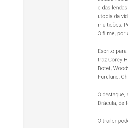
e das lendas
utopia da vi
multidões. P
O filme, por
Escrito para 
traz Corey H
Botet, Woody
Furulund, Chr
O destaque, é
Drácula, de 
O trailer pod