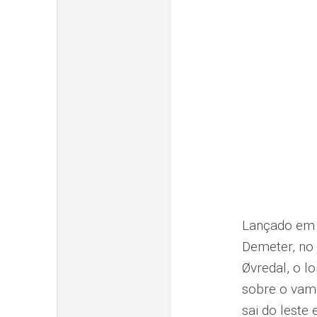
Lançado em 2
Demeter, no 
Øvredal, o l
sobre o vamp
sai do leste