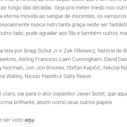
 ao longo das décadas. Seja pra meter medo nos outros
da eterna movida ao sangue de inocentes, os vampiro
essoalmente nunca nutri tanta graça neste ser fantást
 outro lado, pode agradar aos fãs e também outros ma
a tela por Bragi Schut Jr e Zak Olkewicz, história de B
awkins, Aisling Franciosi, Liam Cunningham, David Das
 Norman, Jon Jon Briones, Stefan Kapičić, Nikolai Nik
is Walley, Nicolo Pasetti e Sally Reeve.
 claro, vai para o ator espanhol Javier Botet, que aqui
forma brilhante, assim como seus outros papéis.
e ser visto
aqui
.