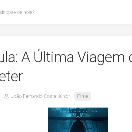
 sinopse de hoje?
ula: A Última Viagem 
ter
João Fernando Costa Júnior
Filme