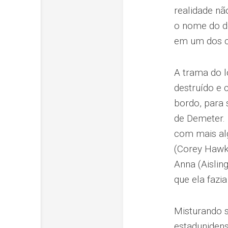
realidade nã
o nome do de
em um dos ca
A trama do l
destruído e 
bordo, para
de Demeter.
com mais al
(Corey Hawk
Anna (Aislin
que ela fazia
Misturando s
estadunidens