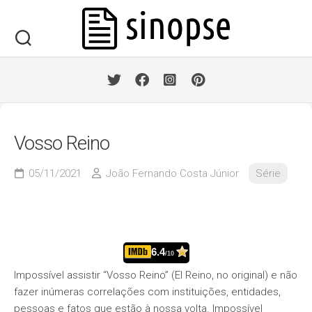
Skip
to
content
Vosso Reino
05/11/2021
João Fernando Costa Júnior
Série
6.4
/10
Impossível assistir “Vosso Reino” (El Reino, no original) e não
fazer inúmeras correlações com instituições, entidades,
pessoas e fatos que estão à nossa volta. Impossível