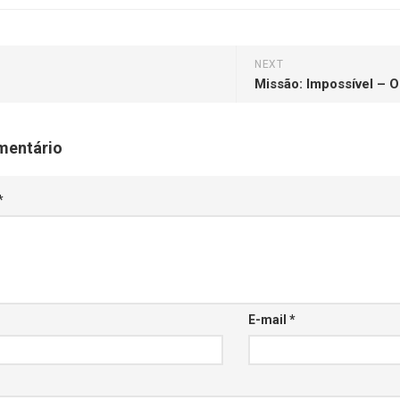
NEXT
Missão: Impossível – O
mentário
*
E-mail
*