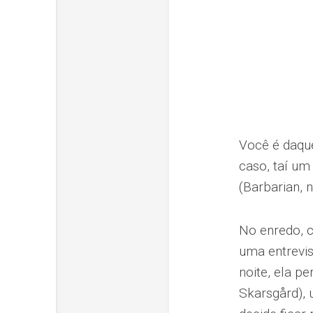
Você é daque
caso, taí um 
(Barbarian, n
No enredo, c
uma entrevis
noite, ela pe
Skarsgård), 