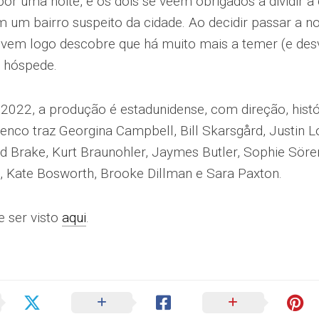
por uma noite, e os dois se veem obrigados a dividir a 
m um bairro suspeito da cidade. Ao decidir passar a no
ovem logo descobre que há muito mais a temer (e des
o hóspede.
022, a produção é estadunidense, com direção, histór
lenco traz Georgina Campbell, Bill Skarsgård, Justin 
rd Brake, Kurt Braunohler, Jaymes Butler, Sophie Sören
, Kate Bosworth, Brooke Dillman e Sara Paxton.
e ser visto
aqui
.