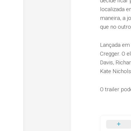
decide ficar 
localizada e
maneira, a j
que no outr
Lançada em 2
Cregger. O e
Davis, Richa
Kate Nichols
O trailer pod