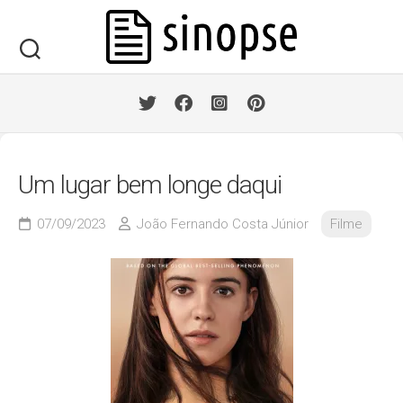
Skip
to
content
Um lugar bem longe daqui
07/09/2023
João Fernando Costa Júnior
Filme