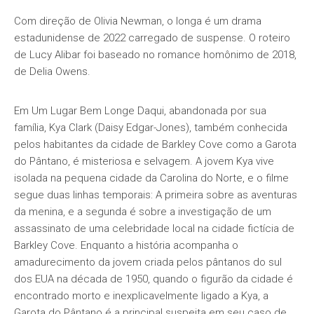
Com direção de Olivia Newman, o longa é um drama
estadunidense de 2022 carregado de suspense. O roteiro
de Lucy Alibar foi baseado no romance homônimo de 2018,
de Delia Owens.
Em Um Lugar Bem Longe Daqui, abandonada por sua
família, Kya Clark (Daisy Edgar-Jones), também conhecida
pelos habitantes da cidade de Barkley Cove como a Garota
do Pântano, é misteriosa e selvagem. A jovem Kya vive
isolada na pequena cidade da Carolina do Norte, e o filme
segue duas linhas temporais: A primeira sobre as aventuras
da menina, e a segunda é sobre a investigação de um
assassinato de uma celebridade local na cidade fictícia de
Barkley Cove. Enquanto a história acompanha o
amadurecimento da jovem criada pelos pântanos do sul
dos EUA na década de 1950, quando o figurão da cidade é
encontrado morto e inexplicavelmente ligado a Kya, a
Garota do Pântano é a principal suspeita em seu caso de