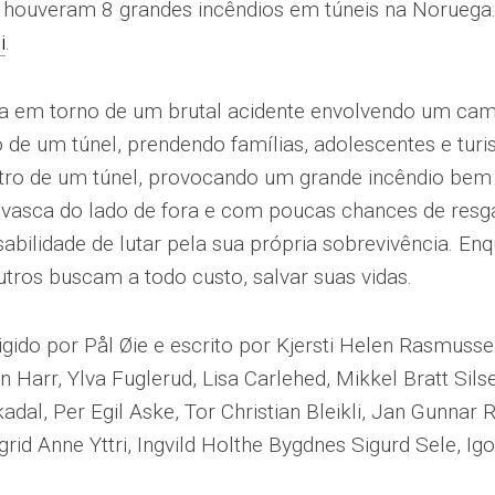
houveram 8 grandes incêndios em túneis na Noruega. 
i
.
ira em torno de um brutal acidente envolvendo um ca
o de um túnel, prendendo famílias, adolescentes e turi
ro de um túnel, provocando um grande incêndio bem n
asca do lado de fora e com poucas chances de resga
sabilidade de lutar pela sua própria sobrevivência. E
utros buscam a todo custo, salvar suas vidas.
rigido por Pål Øie e escrito por Kjersti Helen Rasmuss
 Harr, Ylva Fuglerud, Lisa Carlehed, Mikkel Bratt Silse
dal, Per Egil Aske, Tor Christian Bleikli, Jan Gunnar 
grid Anne Yttri, Ingvild Holthe Bygdnes Sigurd Sele, I