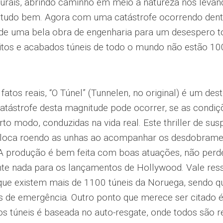
turais, abrindo caminho em meio a natureza nos leva
í tudo bem. Agora com uma catástrofe ocorrendo dent
de uma bela obra de engenharia para um desespero t
itos e acabados túneis de todo o mundo não estão 10
atos reais, “O Túnel” (Tunnelen, no original) é um des
ástrofe desta magnitude pode ocorrer, se as condiçõ
rto modo, conduzidas na vida real. Este thriller de s
loca roendo as unhas ao acompanhar os desdobrame
A produção é bem feita com boas atuações, não per
e nada para os lançamentos de Hollywood. Vale ressal
que existem mais de 1100 túneis da Noruega, sendo q
s de emergência. Outro ponto que merece ser citado 
s túneis é baseada no auto-resgate, onde todos são r