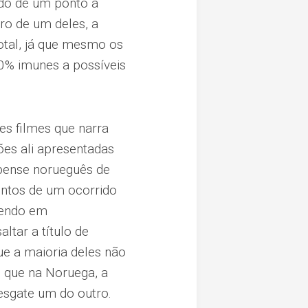
ndo de um ponto a
ro de um deles, a
otal, já que mesmo os
0% imunes a possíveis
tes filmes que narra
es ali apresentadas
uspense norueguês de
ntos de um ocorrido
dendo em
tar a título de
ue a maioria deles não
é que na Noruega, a
esgate um do outro.