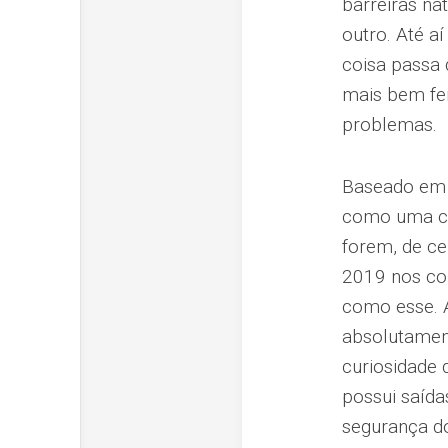
barreiras na
outro. Até a
coisa passa 
mais bem fe
problemas.
Baseado em f
como uma cat
forem, de ce
2019 nos co
como esse. 
absolutament
curiosidade 
possui saída
segurança do