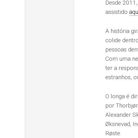
Desde 2011, 
assistido
aqu
A história g
colide dentr
pessoas dent
Com uma nev
ter a respon
estranhos, o
O longa é di
por Thorbjørn
Alexander Ska
Øksnevad, In
Røste.