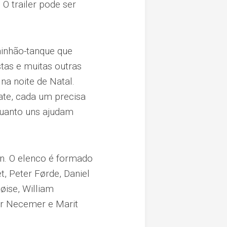
O trailer pode ser
minhão-tanque que
stas e muitas outras
a noite de Natal.
te, cada um precisa
nquanto uns ajudam
en. O elenco é formado
t, Peter Førde, Daniel
Røise, William
gor Necemer e Marit