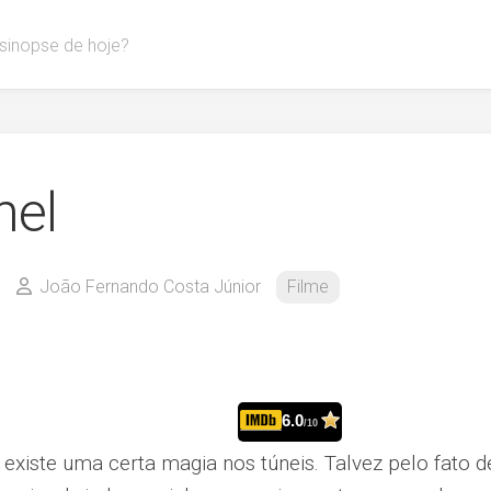
 sinopse de hoje?
nel
João Fernando Costa Júnior
Filme
6.0
/10
 existe uma certa magia nos túneis. Talvez pelo fato 