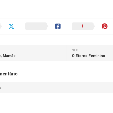
NEXT
e, Mamãe
O Eterno Feminino
mentário
*