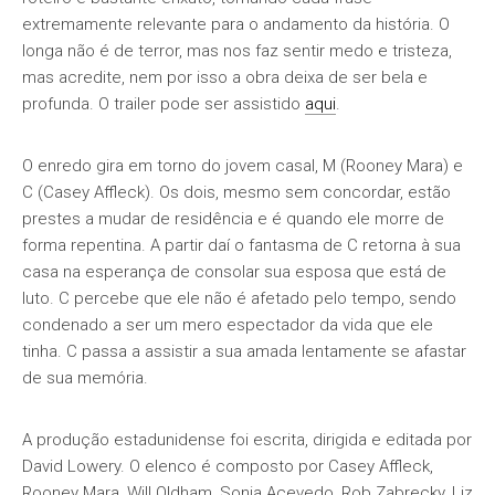
extremamente relevante para o andamento da história. O
longa não é de terror, mas nos faz sentir medo e tristeza,
mas acredite, nem por isso a obra deixa de ser bela e
profunda. O trailer pode ser assistido
aqui
.
O enredo gira em torno do jovem casal, M (Rooney Mara) e
C (Casey Affleck). Os dois, mesmo sem concordar, estão
prestes a mudar de residência e é quando ele morre de
forma repentina. A partir daí o fantasma de C retorna à sua
casa na esperança de consolar sua esposa que está de
luto. C percebe que ele não é afetado pelo tempo, sendo
condenado a ser um mero espectador da vida que ele
tinha. C passa a assistir a sua amada lentamente se afastar
de sua memória.
A produção estadunidense foi escrita, dirigida e editada por
David Lowery. O elenco é composto por Casey Affleck,
Rooney Mara, Will Oldham, Sonia Acevedo, Rob Zabrecky, Liz