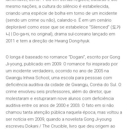
mesmo nações, a cultura do silêncio é estabelecida,
criando uma espécie de bolha em torno de um incidente
(sendo um crime ou não), calando-o. É em um cenário
deplorável como esse que se estabelece “Silenced” (도가
니 | Do-ga-ni, no original), drama sul-coreano lançado em
2011 e tem a direção de Hwang Dong-hyuk.
O longa é baseado no romance “Dogani”, escrito por Gong
Ji-young, publicado em 2009. O romance foi inspirado por
um incidente verdadeiro, ocorrido no ano de 2005 na
Gwangju Inhwa School, uma escola para pessoas com
deficiência auditiva da cidade de Gwangju, Coréia do Sul. O
crime envolveu seis professores, além do diretor, que
molestaram e estupraram nove alunos com deficiência
auditiva entre os anos de 2000 e 2003. O fato em si não
chamou tanta atenção pública naquela época, mas voltou a
ser notícia em 2009, quando a novelista Gong Ji-young
escreveu Dokani / The Crucible, livro que deu origem ao