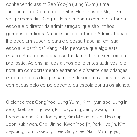
conhecendo assim Seo Yoo-jin (Jung Yu-mi), uma
funcionária do Centro de Direitos Humanos de Mujin. Em
seu primeiro dia, Kang In-Ho se encontra com o diretor da
escola e o diretor da administração, que são irmãos
gêmeos idênticos. Na ocasião, o diretor de Administração
lhe pede um suborno para ele possa trabalhar em sua
escola. A partir daí, Kang In-Ho percebe que algo está
errado. Suas constatação se fundamenta no exercício da
profissão. Ao ensinar aos alunos deficientes auditivos, ele
nota um comportamento estranho e distante das crianças
e, conforme os dias passam, ele descobrirá ações terríveis
cometidas pelo corpo docente da escola contra os alunos.
O elenco traz Gong Yoo, Jung Yu-mi, Kim Hyun-soo, Jung In-
seo, Baek Seung-hwan, Kim Ji-young, Jang Gwang, Im
Hyeon-seong, Kim Joo-ryung, Kim Min-sang, Um Hyo-sup,
Jeon Kuk-hwan, Choi Jin-ho, Kwon Yoo-jin, Park Hye-jin, Kim
Ji-young, Eom Ji-seong, Lee Sang-hee, Nam Myung-ryul,