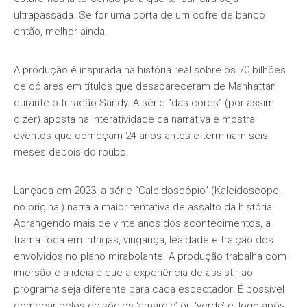
ultrapassada. Se for uma porta de um cofre de banco
então, melhor ainda.
A produção é inspirada na história real sobre os 70 bilhões
de dólares em títulos que desapareceram de Manhattan
durante o furacão Sandy. A série “das cores” (por assim
dizer) aposta na interatividade da narrativa e mostra
eventos que começam 24 anos antes e terminam seis
meses depois do roubo.
Lançada em 2023, a série “Caleidoscópio” (Kaleidoscope,
no original) narra a maior tentativa de assalto da história.
Abrangendo mais de vinte anos dos acontecimentos, a
trama foca em intrigas, vingança, lealdade e traição dos
envolvidos no plano mirabolante. A produção trabalha com
imersão e a ideia é que a experiência de assistir ao
programa seja diferente para cada espectador. É possível
começar pelos episódios ‘amarelo’ ou ‘verde’ e, logo após,