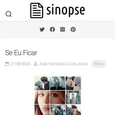
Skip
to
content
Se Eu Ficar
27/08/2025
João Fernando Costa Júnior
Filme