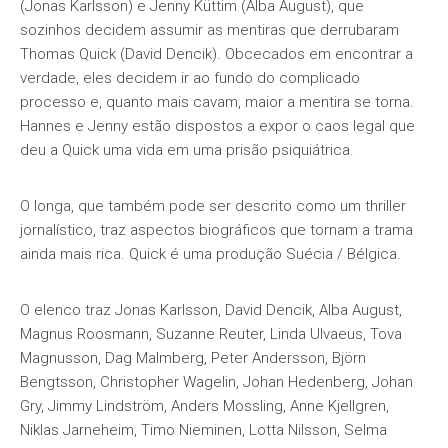
(Jonas Karlsson) e Jenny Küttim (Alba August), que
sozinhos decidem assumir as mentiras que derrubaram
Thomas Quick (David Dencik). Obcecados em encontrar a
verdade, eles decidem ir ao fundo do complicado
processo e, quanto mais cavam, maior a mentira se torna.
Hannes e Jenny estão dispostos a expor o caos legal que
deu a Quick uma vida em uma prisão psiquiátrica.
O longa, que também pode ser descrito como um thriller
jornalístico, traz aspectos biográficos que tornam a trama
ainda mais rica. Quick é uma produção Suécia / Bélgica.
O elenco traz Jonas Karlsson, David Dencik, Alba August,
Magnus Roosmann, Suzanne Reuter, Linda Ulvaeus, Tova
Magnusson, Dag Malmberg, Peter Andersson, Björn
Bengtsson, Christopher Wagelin, Johan Hedenberg, Johan
Gry, Jimmy Lindström, Anders Mossling, Anne Kjellgren,
Niklas Jarneheim, Timo Nieminen, Lotta Nilsson, Selma