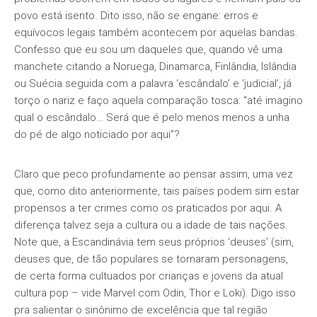
povo está isento. Dito isso, não se engane: erros e
equívocos legais também acontecem por aquelas bandas.
Confesso que eu sou um daqueles que, quando vê uma
manchete citando a Noruega, Dinamarca, Finlândia, Islândia
ou Suécia seguida com a palavra ‘escândalo’ e ‘judicial’, já
torço o nariz e faço aquela comparação tosca: “até imagino
qual o escândalo… Será que é pelo menos menos a unha
do pé de algo noticiado por aqui”?
Claro que peco profundamente ao pensar assim, uma vez
que, como dito anteriormente, tais países podem sim estar
propensos a ter crimes como os praticados por aqui. A
diferença talvez seja a cultura ou a idade de tais nações.
Note que, a Escandinávia tem seus próprios ‘deuses’ (sim,
deuses que, de tão populares se tornaram personagens,
de certa forma cultuados por crianças e jovens da atual
cultura pop – vide Marvel com Odin, Thor e Loki). Digo isso
pra salientar o sinônimo de excelência que tal região