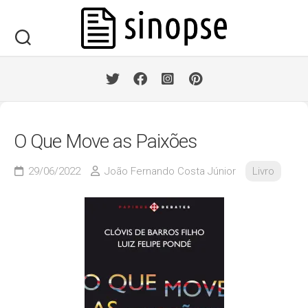
Skip
to
content
O Que Move as Paixões
29/06/2022
João Fernando Costa Júnior
Livro