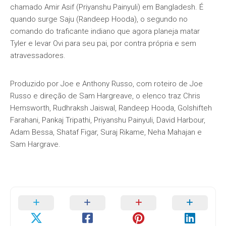
chamado Amir Asif (Priyanshu Painyuli) em Bangladesh. É
quando surge Saju (Randeep Hooda), o segundo no
comando do traficante indiano que agora planeja matar
Tyler e levar Ovi para seu pai, por contra própria e sem
atravessadores.
Produzido por Joe e Anthony Russo, com roteiro de Joe
Russo e direção de Sam Hargreave, o elenco traz Chris
Hemsworth, Rudhraksh Jaiswal, Randeep Hooda, Golshifteh
Farahani, Pankaj Tripathi, Priyanshu Painyuli, David Harbour,
Adam Bessa, Shataf Figar, Suraj Rikame, Neha Mahajan e
Sam Hargrave.