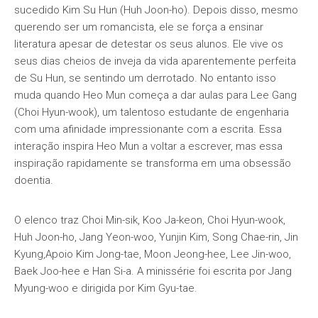
sucedido Kim Su Hun (Huh Joon-ho). Depois disso, mesmo
querendo ser um romancista, ele se força a ensinar
literatura apesar de detestar os seus alunos. Ele vive os
seus dias cheios de inveja da vida aparentemente perfeita
de Su Hun, se sentindo um derrotado. No entanto isso
muda quando Heo Mun começa a dar aulas para Lee Gang
(Choi Hyun-wook), um talentoso estudante de engenharia
com uma afinidade impressionante com a escrita. Essa
interação inspira Heo Mun a voltar a escrever, mas essa
inspiração rapidamente se transforma em uma obsessão
doentia.
O elenco traz Choi Min-sik, Koo Ja-keon, Choi Hyun-wook,
Huh Joon-ho, Jang Yeon-woo, Yunjin Kim, Song Chae-rin, Jin
Kyung,Apoio Kim Jong-tae, Moon Jeong-hee, Lee Jin-woo,
Baek Joo-hee e Han Si-a. A minissérie foi escrita por Jang
Myung-woo e dirigida por Kim Gyu-tae.