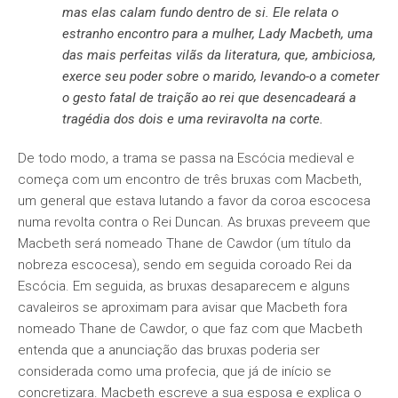
mas elas calam fundo dentro de si. Ele relata o
estranho encontro para a mulher, Lady Macbeth, uma
das mais perfeitas vilãs da literatura, que, ambiciosa,
exerce seu poder sobre o marido, levando-o a cometer
o gesto fatal de traição ao rei que desencadeará a
tragédia dos dois e uma reviravolta na corte.
De todo modo, a trama se passa na Escócia medieval e
começa com um encontro de três bruxas com Macbeth,
um general que estava lutando a favor da coroa escocesa
numa revolta contra o Rei Duncan. As bruxas preveem que
Macbeth será nomeado Thane de Cawdor (um título da
nobreza escocesa), sendo em seguida coroado Rei da
Escócia. Em seguida, as bruxas desaparecem e alguns
cavaleiros se aproximam para avisar que Macbeth fora
nomeado Thane de Cawdor, o que faz com que Macbeth
entenda que a anunciação das bruxas poderia ser
considerada como uma profecia, que já de início se
concretizara. Macbeth escreve a sua esposa e explica o