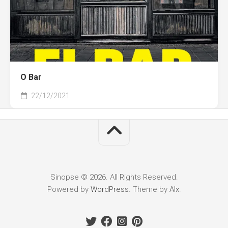
O Bar
22/12/2021
Sinopse © 2026. All Rights Reserved.
Powered by
WordPress
. Theme by
Alx
.