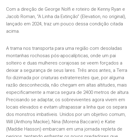
Com a direção de George Nolfi e roteiro de Kenny Ryan e
Jacob Roman, “A Linha da Extinção” (Elevation, no original),
lançado em 2024, traz um pouco dessa condição citada
acima.
A trama nos transporta para uma região com desoladas
montanhas rochosas pós-apocalípticas, onde um pai
solteiro e duas mulheres corajosas se veem forçados a
deixar a segurança de seus lares. Três anos antes, a Terra
foi dizimada por criaturas extraterrestes que, por alguma
razão desconhecida, não chegam em altas altitudes, mais
especificamente a marca segura de 2400 metros de altura.
Precisando se adaptar, os sobreviventes agora vivem em
locais elevados e evitam ultrapassar a linha que os separa
dos monstros imbatíveis. Unidos por um objetivo comum,
Will (Anthony Mackie), Nina (Morena Baccarin) e Katie
(Maddie Hasson) embarcam em uma jornada repleta de
perigos, tentando enfrentar os novos predadores que