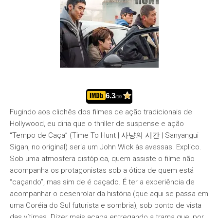
6.3
/10
Fugindo aos clichês dos filmes de ação tradicionais de
Hollywood, eu diria que o thriller de suspense e ação
“Tempo de Caça” (Time To Hunt | 사냥의 시간 | Sanyangui
Sigan, no original) seria um John Wick às avessas. Explico.
Sob uma atmosfera distópica, quem assiste o filme não
acompanha os protagonistas sob a ótica de quem está
“caçando”, mas sim de é caçado. É ter a experiência de
acompanhar o desenrolar da história (que aqui se passa em
uma Coréia do Sul futurista e sombria), sob ponto de vista
das vítimas. Dizer mais acaba entregando a trama que, por