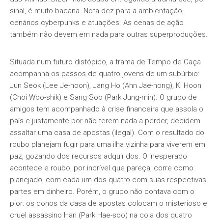
sinal, é muito bacana. Nota dez para a ambientação,
cenários cyberpunks e atuações. As cenas de ação
também não devem em nada para outras superproduções.
Situada num futuro distópico, a trama de Tempo de Caça
acompanha os passos de quatro jovens de um subúrbio:
Jun Seok (Lee Je-hoon), Jang Ho (Ahn Jae-hong), Ki Hoon
(Choi Woo-shik) e Sang Soo (Park Jung-min). O grupo de
amigos tem acompanhado à crise financeira que assola o
país e justamente por não terem nada a perder, decidem
assaltar uma casa de apostas (ilegal). Com o resultado do
roubo planejam fugir para uma ilha vizinha para viverem em
paz, gozando dos recursos adquiridos. O inesperado
acontece e roubo, por incrível que pareça, corre como
planejado, com cada um dos quatro com suas respectivas
partes em dinheiro. Porém, o grupo não contava com o
pior: os donos da casa de apostas colocam o misterioso e
cruel assassino Han (Park Hae-soo) na cola dos quatro