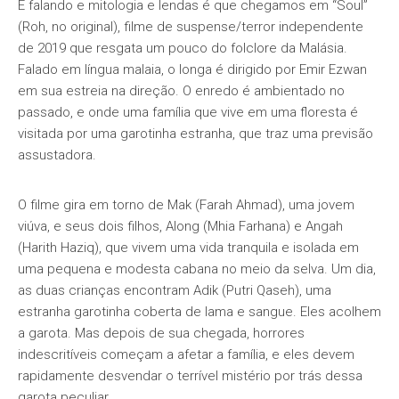
E falando e mitologia e lendas é que chegamos em “Soul”
(Roh, no original), filme de suspense/terror independente
de 2019 que resgata um pouco do folclore da Malásia.
Falado em língua malaia, o longa é dirigido por Emir Ezwan
em sua estreia na direção. O enredo é ambientado no
passado, e onde uma família que vive em uma floresta é
visitada por uma garotinha estranha, que traz uma previsão
assustadora.
O filme gira em torno de Mak (Farah Ahmad), uma jovem
viúva, e seus dois filhos, Along (Mhia Farhana) e Angah
(Harith Haziq), que vivem uma vida tranquila e isolada em
uma pequena e modesta cabana no meio da selva. Um dia,
as duas crianças encontram Adik (Putri Qaseh), uma
estranha garotinha coberta de lama e sangue. Eles acolhem
a garota. Mas depois de sua chegada, horrores
indescritíveis começam a afetar a família, e eles devem
rapidamente desvendar o terrível mistério por trás dessa
garota peculiar.