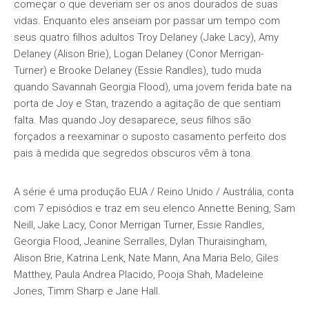
começar o que deveriam ser os anos dourados de suas
vidas. Enquanto eles anseiam por passar um tempo com
seus quatro filhos adultos Troy Delaney (Jake Lacy), Amy
Delaney (Alison Brie), Logan Delaney (Conor Merrigan-
Turner) e Brooke Delaney (Essie Randles), tudo muda
quando Savannah Georgia Flood), uma jovem ferida bate na
porta de Joy e Stan, trazendo a agitação de que sentiam
falta. Mas quando Joy desaparece, seus filhos são
forçados a reexaminar o suposto casamento perfeito dos
pais à medida que segredos obscuros vêm à tona.
A série é uma produção EUA / Reino Unido / Austrália, conta
com 7 episódios e traz em seu elenco Annette Bening, Sam
Neill, Jake Lacy, Conor Merrigan Turner, Essie Randles,
Georgia Flood, Jeanine Serralles, Dylan Thuraisingham,
Alison Brie, Katrina Lenk, Nate Mann, Ana Maria Belo, Giles
Matthey, Paula Andrea Placido, Pooja Shah, Madeleine
Jones, Timm Sharp e Jane Hall.