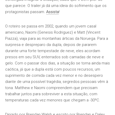
que parece. O trailer já dá uma ideia do sofrimento que os
protagonistas passam.
Assista
!
O roteiro se passa em 2002, quando um jovem casal
americano, Naomi (Genesis Rodriguez) e Matt (Vincent
Piazza), viaja para as montanhas árticas da Noruega. Para a
surpresa e despreparo da dupla, depois de pararem
durante uma forte tempestade de neve, eles acordam
presos em seu SUV, enterrados sob camadas de neve e
gelo. Com o passar dos dias, a situação se torna ainda mais
caótica, já que a dupla está com poucos recursos, um
suprimento de comida cada vez menor e no desespero
diante de uma possível tragédia, segredos pessoais vêm à
tona. Matthew e Naomi compreendem que precisam
trabalhar juntos para sobreviver a esta situação, com
temperaturas cada vez menores que chegam a -30ºC.
Dirigido por Brendan Walsh e escrito por Brendan e Daley