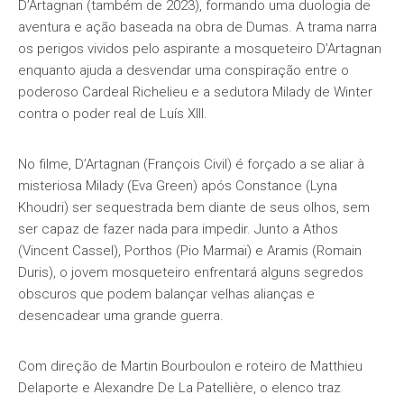
D’Artagnan (também de 2023), formando uma duologia de
aventura e ação baseada na obra de Dumas. A trama narra
os perigos vividos pelo aspirante a mosqueteiro D’Artagnan
enquanto ajuda a desvendar uma conspiração entre o
poderoso Cardeal Richelieu e a sedutora Milady de Winter
contra o poder real de Luís XIII.
No filme, D’Artagnan (François Civil) é forçado a se aliar à
misteriosa Milady (Eva Green) após Constance (Lyna
Khoudri) ser sequestrada bem diante de seus olhos, sem
ser capaz de fazer nada para impedir. Junto a Athos
(Vincent Cassel), Porthos (Pio Marmaï) e Aramis (Romain
Duris), o jovem mosqueteiro enfrentará alguns segredos
obscuros que podem balançar velhas alianças e
desencadear uma grande guerra.
Com direção de Martin Bourboulon e roteiro de Matthieu
Delaporte e Alexandre De La Patellière, o elenco traz