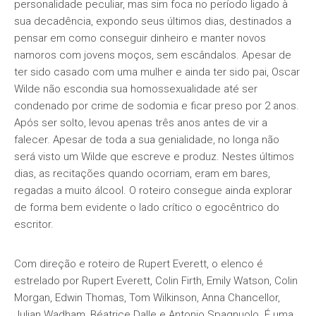
personalidade peculiar, mas sim foca no período ligado à
sua decadência, expondo seus últimos dias, destinados a
pensar em como conseguir dinheiro e manter novos
namoros com jovens moços, sem escândalos. Apesar de
ter sido casado com uma mulher e ainda ter sido pai, Oscar
Wilde não escondia sua homossexualidade até ser
condenado por crime de sodomia e ficar preso por 2 anos.
Após ser solto, levou apenas três anos antes de vir a
falecer. Apesar de toda a sua genialidade, no longa não
será visto um Wilde que escreve e produz. Nestes últimos
dias, as recitações quando ocorriam, eram em bares,
regadas a muito álcool. O roteiro consegue ainda explorar
de forma bem evidente o lado crítico o egocêntrico do
escritor.
Com direção e roteiro de Rupert Everett, o elenco é
estrelado por Rupert Everett, Colin Firth, Emily Watson, Colin
Morgan, Edwin Thomas, Tom Wilkinson, Anna Chancellor,
Julian Wadham, Béatrice Dalle e Antonio Spagnuolo. É uma