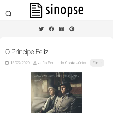
Skip
to
content
O Príncipe Feliz
18/09/2020
João Fernando Costa Júnior
Filme