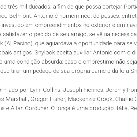
e três mil ducados, a fim de que possa cortejar Portia
rico Belmont. Antonio é homem rico, de posses, entre
á investido em empreendimentos no exterior e em nav
a satisfazer o pedido de seu amigo, se vê na necessid
k (Al Pacino), que aguardava a oportunidade para se v
oais antigos. Shylock aceita auxiliar Antonio com o din
 uma condição absurda: caso o empréstimo não seja
 que tirar um pedaço da sua própria carne e dá-lo a Sh
ormado por Lynn Collins, Joseph Fiennes, Jeremy Irons
is Marshall, Gregor Fisher, Mackenzie Crook, Charlie 
s e Allan Corduner. O longa é uma produção Itália, Re
.