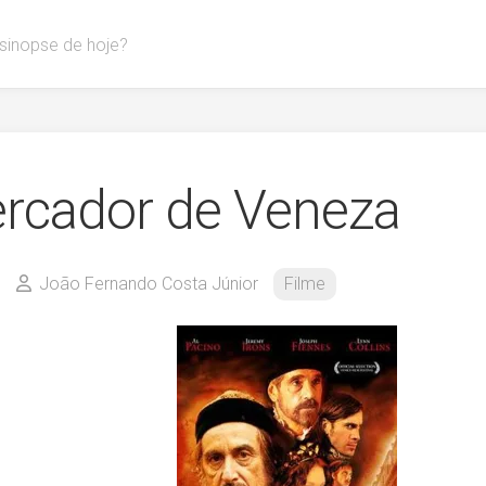
 sinopse de hoje?
rcador de Veneza
João Fernando Costa Júnior
Filme