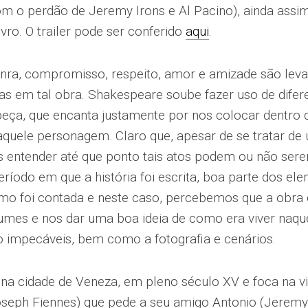
m o perdão de Jeremy Irons e Al Pacino), ainda assi
livro. O trailer pode ser conferido
aqui
.
nra, compromisso, respeito, amor e amizade são leva
s em tal obra. Shakespeare soube fazer uso de difere
eça, que encanta justamente por nos colocar dentro da
aquele personagem. Claro que, apesar de se tratar de 
entender até que ponto tais atos podem ou não serem
ríodo em que a história foi escrita, boa parte dos el
mo foi contada e neste caso, percebemos que a obra
tumes e nos dar uma boa ideia de como era viver naq
 impecáveis, bem como a fotografia e cenários.
e na cidade de Veneza, em pleno século XV e foca na v
oseph Fiennes) que pede a seu amigo Antonio (Jeremy