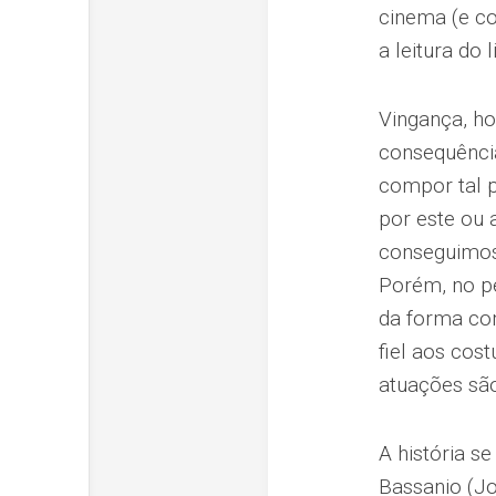
cinema (e co
a leitura do 
Vingança, ho
consequência
compor tal p
por este ou 
conseguimos 
Porém, no pe
da forma co
fiel aos cos
atuações são
A história s
Bassanio (J