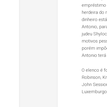
empréstimo d
herdeira do 
dinheiro est
Antonio, par
judeu Shyloc
motivos pess
porém impõe
Antonio terá
O elenco é f
Robinson, Kr
John Session
Luxemburgo