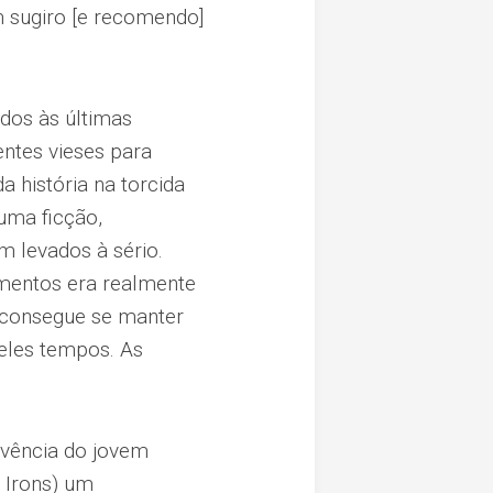
m sugiro [e recomendo]
dos às últimas
ntes vieses para
 história na torcida
uma ficção,
 levados à sério.
ementos era realmente
 consegue se manter
ueles tempos. As
ivência do jovem
 Irons) um