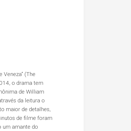
e Veneza” (The
 2014, o drama tem
omônima de William
través da leitura o
to maior de detalhes,
minutos de filme foram
mo um amante do