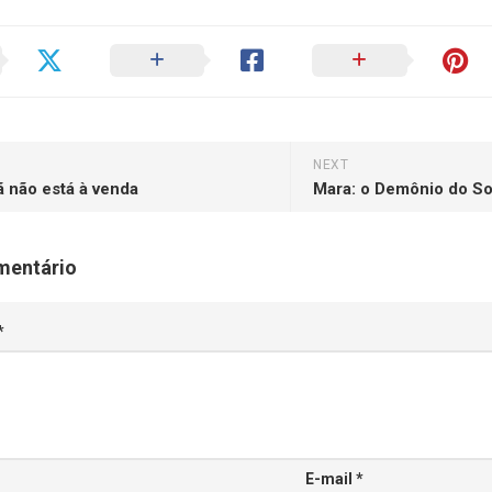
NEXT
 não está à venda
Mara: o Demônio do S
mentário
*
E-mail
*