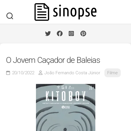
Skip
to
content
O Jovem Caçador de Baleias
20/10/2022
João Fernando Costa Júnior
Filme