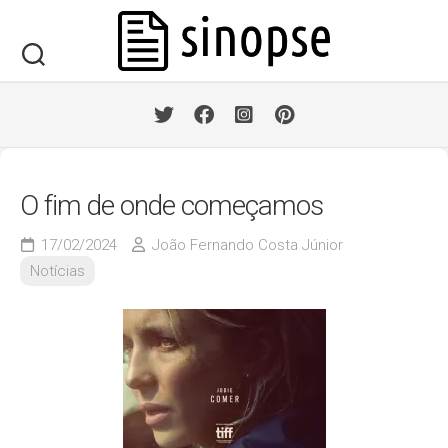
Skip
to
content
O fim de onde começamos
17/02/2024
João Fernando Costa Júnior
Notícias