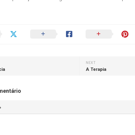
NEXT
cia
A Terapia
mentário
*