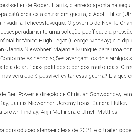
est-seller de Robert Harris, o enredo aponta na segui
pa está prestes a entrar em guerra, e Adolf Hitler (Ul
 invadir a Tchecoslováquia. O governo de Neville Ch
 desesperadamente uma solução pacífica, e a pressã
oficial britânico Hugh Legat (George MacKay) e o di
n (Jannis Niewöhner) viajam a Munique para uma con
 Conforme as negociações avançam, os dois amigos 
teia de artifícios políticos e perigos muito reais. O 
mas será que é possível evitar essa guerra? E a que c
 de Ben Power e direção de Christian Schwochow, te
y, Jannis Niewöhner, Jeremy Irons, Sandra Hüller, Liv
ca Brown Findlay, Anjli Mohindra e Ulrich Matthes
a coprodução alemã-inglesa de 2021 e o trailer pode