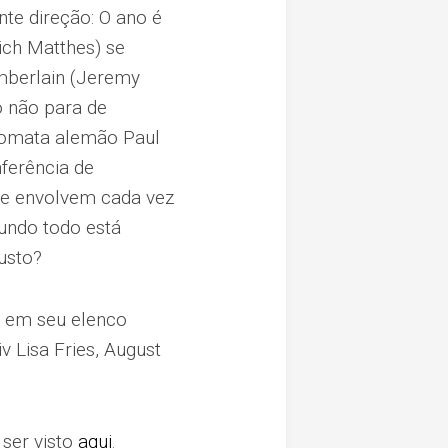
nte direção: O ano é
rich Matthes) se
amberlain (Jeremy
o não para de
plomata alemão Paul
ferência de
se envolvem cada vez
mundo todo está
usto?
m em seu elenco
 Lisa Fries, August
 ser visto
aqui
.