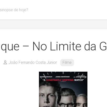
 sinopse de hoje?
que – No Limite da G
João Fernando Costa Júnior
Filme