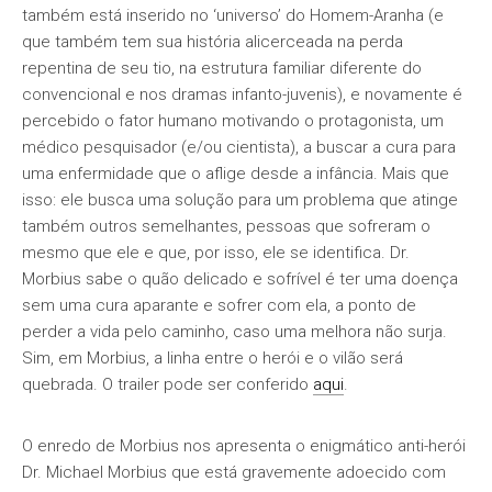
também está inserido no ‘universo’ do Homem-Aranha (e
que também tem sua história alicerceada na perda
repentina de seu tio, na estrutura familiar diferente do
convencional e nos dramas infanto-juvenis), e novamente é
percebido o fator humano motivando o protagonista, um
médico pesquisador (e/ou cientista), a buscar a cura para
uma enfermidade que o aflige desde a infância. Mais que
isso: ele busca uma solução para um problema que atinge
também outros semelhantes, pessoas que sofreram o
mesmo que ele e que, por isso, ele se identifica. Dr.
Morbius sabe o quão delicado e sofrível é ter uma doença
sem uma cura aparante e sofrer com ela, a ponto de
perder a vida pelo caminho, caso uma melhora não surja.
Sim, em Morbius, a linha entre o herói e o vilão será
quebrada. O trailer pode ser conferido
aqui
.
O enredo de Morbius nos apresenta o enigmático anti-herói
Dr. Michael Morbius que está gravemente adoecido com