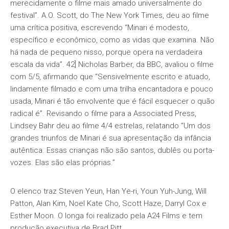
merecidamente o filme mais amado universalmente do
festival”. A.O. Scott, do The New York Times, deu ao filme
uma crítica positiva, escrevendo “Minari é modesto,
específico e econômico, como as vidas que examina. Não
há nada de pequeno nisso, porque opera na verdadeira
escala da vida”. 42] Nicholas Barber, da BBC, avaliou o filme
com 5/5, afirmando que “Sensivelmente escrito e atuado,
lindamente filmado e com uma trilha encantadora e pouco
usada, Minari é tão envolvente que é fácil esquecer o quão
radical é”. Revisando o filme para a Associated Press,
Lindsey Bahr deu ao filme 4/4 estrelas, relatando “Um dos
grandes triunfos de Minari é sua apresentação da infância
autêntica. Essas crianças não são santos, dublês ou porta-
vozes. Elas são elas próprias.”
O elenco traz Steven Yeun, Han Ye-ri, Youn Yuh-Jung, Will
Patton, Alan Kim, Noel Kate Cho, Scott Haze, Darryl Cox e
Esther Moon. O longa foi realizado pela A24 Films e tem
produção executiva de Brad Pitt.