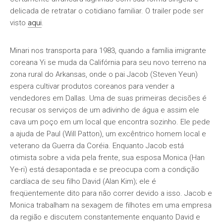
delicada de retratar o cotidiano familiar. O trailer pode ser
visto
aqui
.
Minari nos transporta para 1983, quando a família imigrante
coreana Yi se muda da Califórnia para seu novo terreno na
zona rural do Arkansas, onde o pai Jacob (Steven Yeun)
espera cultivar produtos coreanos para vender a
vendedores em Dallas. Uma de suas primeiras decisões é
recusar os serviços de um adivinho de água e assim ele
cava um poço em um local que encontra sozinho. Ele pede
a ajuda de Paul (Will Patton), um excêntrico homem local e
veterano da Guerra da Coréia. Enquanto Jacob está
otimista sobre a vida pela frente, sua esposa Monica (Han
Ye-ri) está desapontada e se preocupa com a condição
cardíaca de seu filho David (Alan Kim); ele é
freqüentemente dito para não correr devido a isso. Jacob e
Monica trabalham na sexagem de filhotes em uma empresa
da região e discutem constantemente enquanto David e