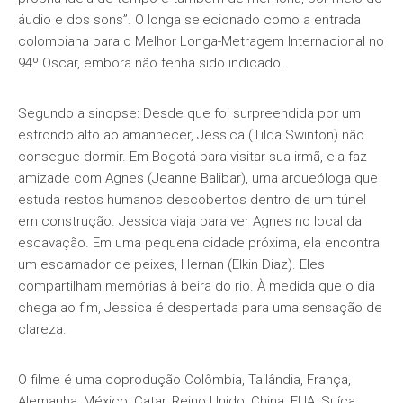
áudio e dos sons”. O longa selecionado como a entrada
colombiana para o Melhor Longa-Metragem Internacional no
94º Oscar, embora não tenha sido indicado.
Segundo a sinopse: Desde que foi surpreendida por um
estrondo alto ao amanhecer, Jessica (Tilda Swinton) não
consegue dormir. Em Bogotá para visitar sua irmã, ela faz
amizade com Agnes (Jeanne Balibar), uma arqueóloga que
estuda restos humanos descobertos dentro de um túnel
em construção. Jessica viaja para ver Agnes no local da
escavação. Em uma pequena cidade próxima, ela encontra
um escamador de peixes, Hernan (Elkin Diaz). Eles
compartilham memórias à beira do rio. À medida que o dia
chega ao fim, Jessica é despertada para uma sensação de
clareza.
O filme é uma coprodução Colômbia, Tailândia, França,
Alemanha, México, Catar, Reino Unido, China, EUA, Suíça,