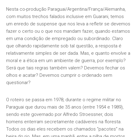
Nesta co-produção Paraguai/Argentina/França/Alemanha,
com muitos trechos falados inclusive em Guarani, temos
um enredo de suspense que nos leva a refletir se devemos
fazer o certo ou o que nos mandam fazer, quando estamos
em uma condição de empregado ou subordinado. Claro
que olhando rapidamente sob tal questão, a resposta é
relativamente simples de ser dada. Mas, e quanto envolve a
moral e a ética em um ambiente de guerra, por exemplo?
Será que tais regras também valem? Devemos fechar os
olhos e acatar? Devemos cumprir o ordenado sem
questionar?
O roteiro se passa em 1978, durante o regime militar no
Paraguai que durou mais de 35 anos (entre 1954 e 1989),
sendo este governado por Alfredo Stroessner, dois
homens enterram secretamente cadáveres na floresta.
Todos os dias eles recebem os chamados “pacotes” na
beira do rio. Mas, em uma manhã, entre a pilha de mortos,