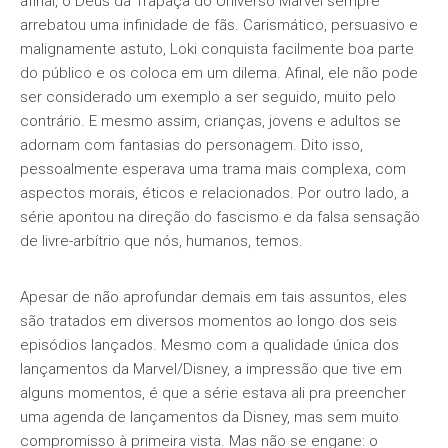
afinal, o Deus da Trapaça do Universo Marvel sempre
arrebatou uma infinidade de fãs. Carismático, persuasivo e
malignamente astuto, Loki conquista facilmente boa parte
do público e os coloca em um dilema. Afinal, ele não pode
ser considerado um exemplo a ser seguido, muito pelo
contrário. E mesmo assim, crianças, jovens e adultos se
adornam com fantasias do personagem. Dito isso,
pessoalmente esperava uma trama mais complexa, com
aspectos morais, éticos e relacionados. Por outro lado, a
série apontou na direção do fascismo e da falsa sensação
de livre-arbítrio que nós, humanos, temos.
Apesar de não aprofundar demais em tais assuntos, eles
são tratados em diversos momentos ao longo dos seis
episódios lançados. Mesmo com a qualidade única dos
lançamentos da Marvel/Disney, a impressão que tive em
alguns momentos, é que a série estava ali pra preencher
uma agenda de lançamentos da Disney, mas sem muito
compromisso à primeira vista. Mas não se engane: o