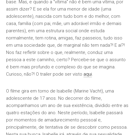
base. Mas, e quando a “vítima” não é bem uma vítima, por
assim dizer? E se ela for uma menor de idade (uma
adolescente), nascida com tudo bom e do melhor, com
casa, família (com pai, mãe, um adorável irmão e demais
parentes), em uma estrutura social onde estuda
normalmente, tem rotina, amigas, faz passeios, tudo isso
em uma sociedade que, de marginal não tem nada?! E aí?!
Nos faz refletir sobre o que, realmente, conduz uma
pessoa a este caminho, certo? Percebe-se que o assunto
é bem mais profundo e complexo do que se imagina.
Curioso, não?! O trailer pode ser visto
aqui
.
O filme gira em torno de Isabelle (Marine Vacht), uma
adolescente de 17 anos. No decorrer do filme,
acompanhamos um ano de sua existência, dividido entre as
quatro estações do ano. Neste período, Isabelle passará
por momentos de amadurecimento pessoal e,
principalmente, de tentativa de se descobrir como pessoa.
Nesta sua busca, Isabelle irá, através de sua sexualidade,