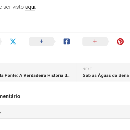
e ser visto
aqui
.
NEXT
Debaixo da Ponte: A Verdadeira História do Assassinato de Reena Virk
Sob as Águas do Sena
mentário
*