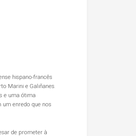
pense hispano-francês
rto Marini e Galiñanes.
es e uma ótima
m um enredo que nos
esar de prometer à