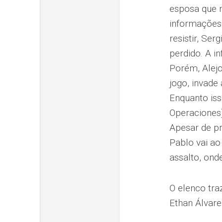
esposa que n
informações
resistir, Se
perdido. A i
Porém, Alej
jogo, invade
Enquanto iss
Operaciones)
Apesar de pr
Pablo vai ao
assalto, ond
O elenco tra
Ethan Álvare