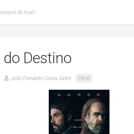
 sinopse de hoje?
 do Destino
João Fernando Costa Júnior
Filme