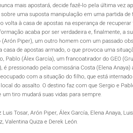
unca mais apostará, decide fazê-lo pela última vez a
 sobre uma suposta manipulação em uma partida de f
rgio volta à casa de apostas na esperança de recuperar 
nformação acaba por ser verdadeira e, finalmente, a s
o (Arón Piper), um outro homem com um passado obs
 a casa de apostas armado, o que provoca uma situaçã
o, Pablo (Álex García), um francoatirador do GEO (Gr
, é pressionado pela comissária Costa (Elena Anaya) a 
eocupado com a situação do filho, que está internado 
 local do assalto. O destino faz com que Sergio e Pab
e um tiro mudará suas vidas para sempre.
z Luis Tosar, Arón Piper, Álex García, Elena Anaya, Lu
z, Valentina Quiza e Derek León.