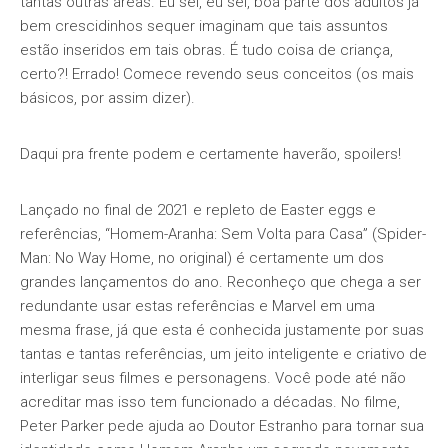
tantas outras áreas. Eu sei, eu sei, boa parte dos adultos já
bem crescidinhos sequer imaginam que tais assuntos
estão inseridos em tais obras. É tudo coisa de criança,
certo?! Errado! Comece revendo seus conceitos (os mais
básicos, por assim dizer).
Daqui pra frente podem e certamente haverão, spoilers!
Lançado no final de 2021 e repleto de Easter eggs e
referências, “Homem-Aranha: Sem Volta para Casa” (Spider-
Man: No Way Home, no original) é certamente um dos
grandes lançamentos do ano. Reconheço que chega a ser
redundante usar estas referências e Marvel em uma
mesma frase, já que esta é conhecida justamente por suas
tantas e tantas referências, um jeito inteligente e criativo de
interligar seus filmes e personagens. Você pode até não
acreditar mas isso tem funcionado a décadas. No filme,
Peter Parker pede ajuda ao Doutor Estranho para tornar sua