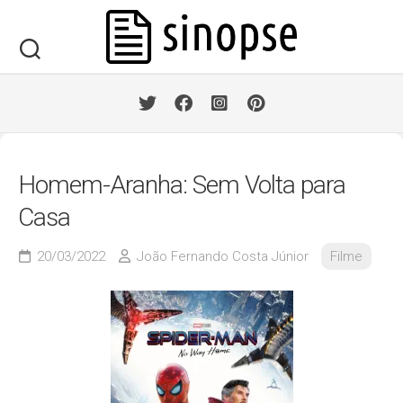
Skip
to
content
Homem-Aranha: Sem Volta para
Casa
20/03/2022
João Fernando Costa Júnior
Filme