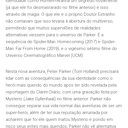
identidade como Homem-Aranha um segredo novamente
(já que ele foi desmasrarado no filme anterior) e isso
através de magia. O que ele e o próprio Doutor Estranho
não contavam que isso levaria à abertura do multiverso,
permitindo que muitos supervilões de realidades
alternativas viessem para o universo de Parker. É a
sequência de Spider-Man: Homecoming (2017) e Spider-
Man: Far From Home (2019), e o vigésimo sétimo filme do
Universo Cinematográfico Marvel (UCM).
Nesta nova aventura, Peter Parker (Tom Holland) precisará
lidar com as consequências da sua identidade como o
herói mais querido do mundo após ter sido revelada pela
reportagem do Clarim Diário, com uma gravação feita por
Mysterio (Jake Gyllenhaal) no filme anterior. Parker não
consegue separar sua vida normal das aventuras de ser um
super-herói, além de ter sua reputação arruinada por
acharem que foi ele quem matou Mysterio e pondo em
risco seus entes mais queridos, Parker não vê alternativa