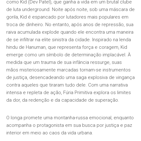
como Kid (Dev Patel), que ganha a vida em um brutal clube
de luta underground. Noite após noite, sob uma máscara de
gorila, Kid é espancado por lutadores mais populares em
troca de dinheiro. No entanto, após anos de repressão, sua
raiva acumulada explode quando ele encontra uma maneira
de se infiltrar na elite sinistra da cidade. Inspirado na lenda
hindu de Hanuman, que representa força e coragem, Kid
emerge como um símbolo de determinação implacável. À
medida que um trauma de sua infância ressurge, suas
mãos misteriosamente marcadas tornam-se instrumentos
de justiça, desencadeando uma saga explosiva de vingança
contra aqueles que tiraram tudo dele. Com uma narrativa
intensa e repleta de ação, Fúria Primitiva explora os limites
da dor, da redenção e da capacidade de superação.
O longa promete uma montanha-russa emocional, enquanto
acompanha o protagonista em sua busca por justiça e paz
interior em meio ao caos da vida urbana.