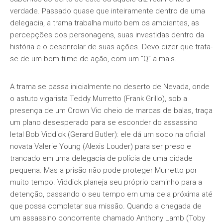
verdade. Passado quase que inteiramente dentro de uma
delegacia, a trama trabalha muito bem os ambientes, as
percepções dos personagens, suas investidas dentro da
história e o desenrolar de suas ações. Devo dizer que trata-
se de um bom filme de ação, com um “Q” a mais.
A trama se passa inicialmente no deserto de Nevada, onde
o astuto vigarista Teddy Murretto (Frank Grillo), sob a
presença de um Crown Vic cheio de marcas de balas, traça
um plano desesperado para se esconder do assassino
letal Bob Viddick (Gerard Butler): ele dá um soco na oficial
novata Valerie Young (Alexis Louder) para ser preso e
trancado em uma delegacia de polícia de uma cidade
pequena. Mas a prisão não pode proteger Murretto por
muito tempo. Viddick planeja seu próprio caminho para a
detenção, passando o seu tempo em uma cela próxima até
que possa completar sua missão. Quando a chegada de
um assassino concorrente chamado Anthony Lamb (Toby