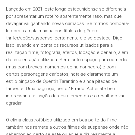
Lançado em 2021, este longa estadunidense se diferencia
por apresentar um roteiro aparentemente raso, mas que
devagar vai ganhando novas camadas. Se formos compará-
lo com a ampla maioria dos títulos do gênero
thriller/ação/suspense, certamente ele se destaca. Digo
isso levando em conta os recursos utilizados para a
realização filme, fotografia, efeitos, locação e cenário, além
da ambientação utilizada. Sem tanto espaço para comédia
(mas com breves momentos de humor negro) e com
certos personagens caricatos, nota-se claramente um
estilo pinçado de Quentin Tarantino e ainda pitadas de
faroeste. Uma bagunça, certo? Errado. Achei até bem
interessante a junção destes elementos e o resultado vai
agradar.
O clima claustrofóbico utilizado em boa parte do filme
também nos remete a outros filmes de suspense onde não
sabemos ao certo se este ou aquele diz realmente a