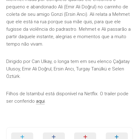
pequeno e abandonado Ali (Emir Ali Doğrul) no carrinho de
coleta de seu amigo Gonzi (Ersin Arıcı). Ali relata a Mehmet
que ele está na rua porque sua mãe quis, para que ele
fugisse da violência do padrastro. Mehmet e Ali passarão a
partir daquele instante, alegrias e momentos que a muito
tempo não vivam.
Dirigido por Can Ulkay, o longa tem em seu elenco Çağatay
Ulusoy, Emir Ali Doğrul, Ersin Arıcı, Turgay Tanülkü e Selen
Öztürk.
Filhos de Istambul está disponível na Netflix. O trailer pode
ser conferido
aqui
.