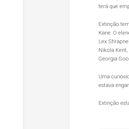
terá que emp
Extinção tem
Kane. O elen
Lex Shrapnel
Nikola Kent,
Georgia Good
Uma curiosid
estava engan
Extinção está