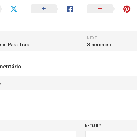
NEXT
cou Para Trás
Sincrônico
mentário
*
E-mail
*