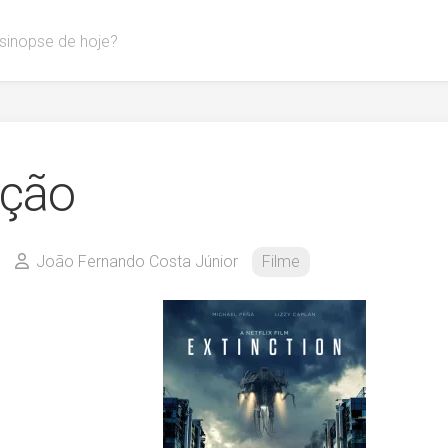
 sinopse de hoje?
nção
João Fernando Costa Júnior
Filme