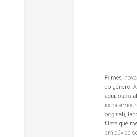
Filmes inova
do gênero. 
aqui, outra 
extraterrest
original), la
filme que me
em dúvida so