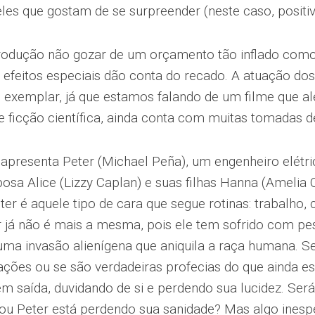
les que gostam de se surpreender (neste caso, positi
rodução não gozar de um orçamento tão inflado como
os efeitos especiais dão conta do recado. A atuação do
 exemplar, já que estamos falando de um filme que al
 ficção científica, ainda conta com muitas tomadas d
apresenta Peter (Michael Peña), um engenheiro elétric
osa Alice (Lizzy Caplan) e suas filhas Hanna (Amelia 
ter é aquele tipo de cara que segue rotinas: trabalho, 
r já não é mais a mesma, pois ele tem sofrido com pe
ma invasão alienígena que aniquila a raça humana. S
ações ou se são verdadeiras profecias do que ainda est
 saída, duvidando de si e perdendo sua lucidez. Ser
ou Peter está perdendo sua sanidade? Mas algo inesp