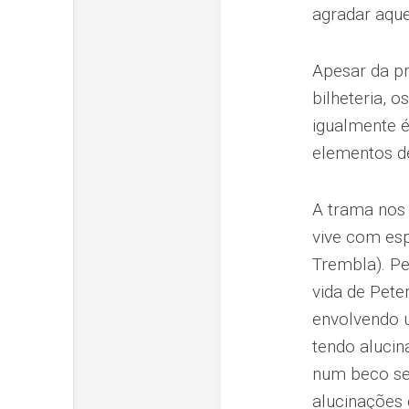
agradar aque
Apesar da p
bilheteria, 
igualmente é
elementos de
A trama nos 
vive com esp
Trembla). Pe
vida de Pete
envolvendo u
tendo alucin
num beco sem
alucinações 