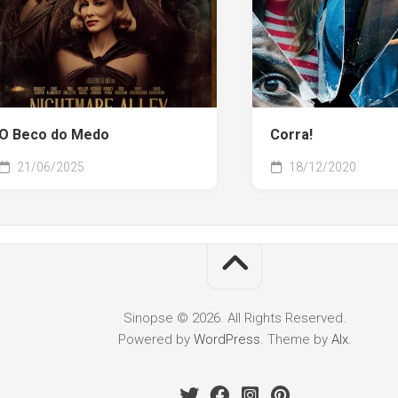
O Beco do Medo
Corra!
21/06/2025
18/12/2020
Sinopse © 2026. All Rights Reserved.
Powered by
WordPress
. Theme by
Alx
.