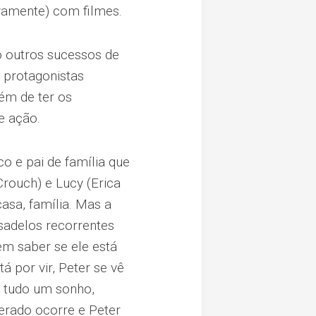
vamente) com filmes.
 outros sucessos de
s protagonistas
ém de ter os
e ação.
o e pai de família que
Crouch) e Lucy (Erica
casa, família. Mas a
sadelos recorrentes
em saber se ele está
á por vir, Peter se vê
á tudo um sonho,
erado ocorre e Peter