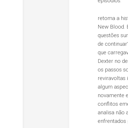
episódios.
retoma a his
New Blood. E
questões su
de continuar
que carregav
Dexter no de
os passos so
reviravoltas
algum aspec
novamente em
conflitos e
analisa não
enfrentados 