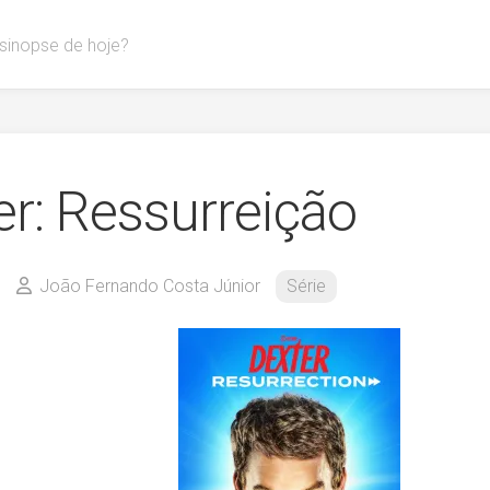
 sinopse de hoje?
er: Ressurreição
João Fernando Costa Júnior
Série