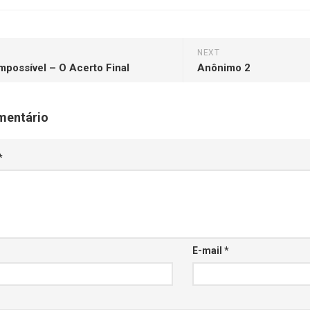
NEXT
mpossível – O Acerto Final
Anônimo 2
mentário
*
E-mail
*