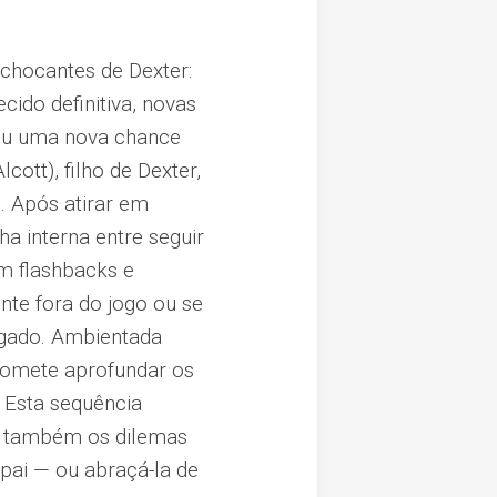
 chocantes de Dexter:
ido definitiva, novas
hou uma nova chance
ott), filho de Dexter,
. Após atirar em
a interna entre seguir
om flashbacks e
ente fora do jogo ou se
egado. Ambientada
romete aprofundar os
 Esta sequência
s também os dilemas
 pai — ou abraçá-la de