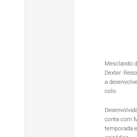
Mesclando dr
Dexter: Ress
a desenvolve
colo.
Desenvolvida
conta com M
temporada e