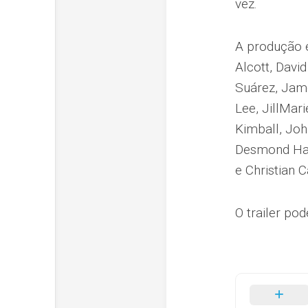
vez.
A produção 
Alcott, Dav
Suárez, Jame
Lee, JillMar
Kimball, Joh
Desmond Harr
e Christian 
O trailer pod