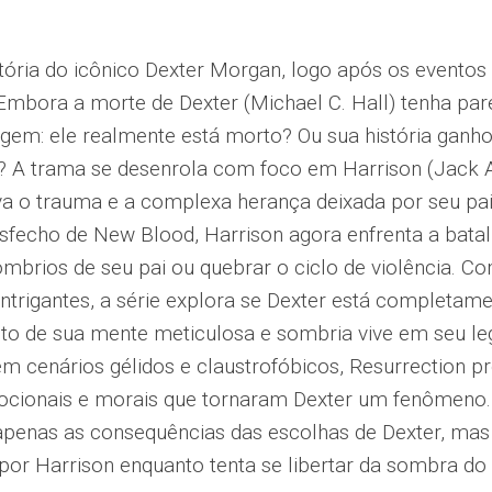
tória do icônico Dexter Morgan, logo após os eventos
mbora a morte de Dexter (Michael C. Hall) tenha parec
rgem: ele realmente está morto? Ou sua história gan
? A trama se desenrola com foco em Harrison (Jack Alc
a o trauma e a complexa herança deixada por seu pai
sfecho de New Blood, Harrison agora enfrenta a batalh
mbrios de seu pai ou quebrar o ciclo de violência. C
 intrigantes, a série explora se Dexter está completam
to de sua mente meticulosa e sombria vive em seu l
 cenários gélidos e claustrofóbicos, Resurrection p
mocionais e morais que tornaram Dexter um fenômeno.
 apenas as consequências das escolhas de Dexter, ma
por Harrison enquanto tenta se libertar da sombra do