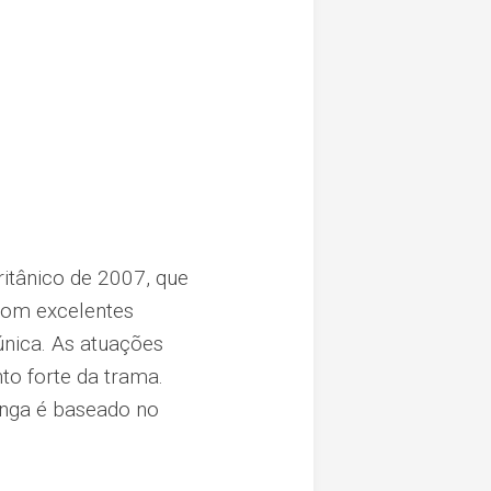
ritânico de 2007, que
 com excelentes
única. As atuações
o forte da trama.
onga é baseado no