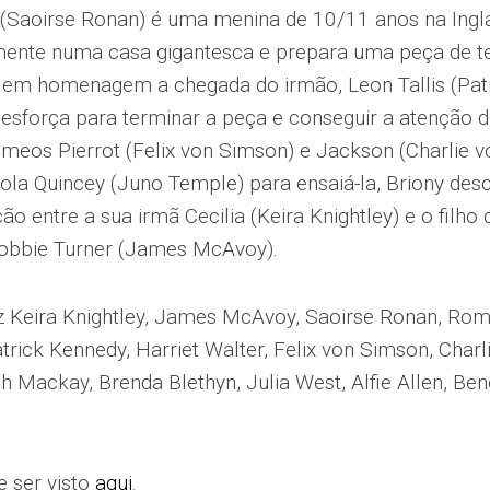
s (Saoirse Ronan) é uma menina de 10/11 anos na Ingl
mente numa casa gigantesca e prepara uma peça de te
 em homenagem a chegada do irmão, Leon Tallis (Patr
esforça para terminar a peça e conseguir a atenção 
êmeos Pierrot (Felix von Simson) e Jackson (Charlie 
Lola Quincey (Juno Temple) para ensaiá-la, Briony de
ção entre a sua irmã Cecilia (Keira Knightley) e o filh
Robbie Turner (James McAvoy).
z Keira Knightley, James McAvoy, Saoirse Ronan, Rom
trick Kennedy, Harriet Walter, Felix von Simson, Char
dh Mackay, Brenda Blethyn, Julia West, Alfie Allen, B
e ser visto
aqui
.