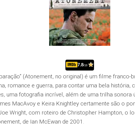
7.8
/10
paração” (Atonement, no original) é um filme franco-b
a, romance e guerra, para contar uma bela história,
, uma fotografia incrível, além de uma trilha sonora 
mes MacAvoy e Keira Knightley certamente são o pont
 Joe Wright, com roteiro de Christopher Hampton, o l
nement, de Ian McEwan de 2001.