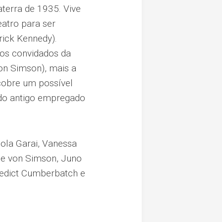
aterra de 1935. Vive
atro para ser
ick Kennedy).
dos convidados da
von Simson), mais a
scobre um possível
o do antigo empregado
ola Garai, Vanessa
lie von Simson, Juno
enedict Cumberbatch e