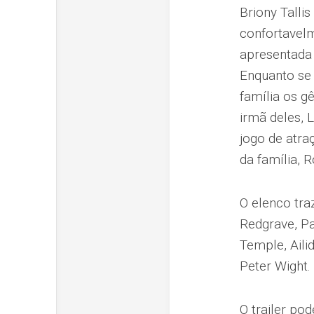
Briony Talli
confortavel
apresentada
Enquanto se 
família os g
irmã deles, 
jogo de atra
da família, 
O elenco tra
Redgrave, Pa
Temple, Aili
Peter Wight.
O trailer pod