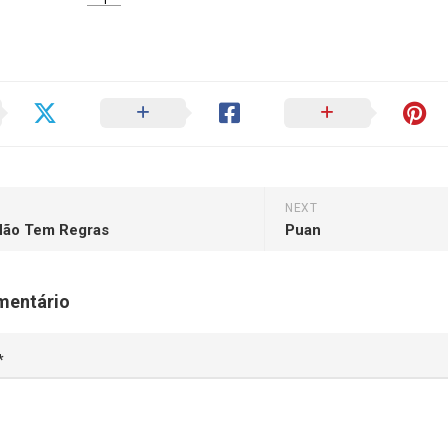
NEXT
Não Tem Regras
Puan
mentário
*