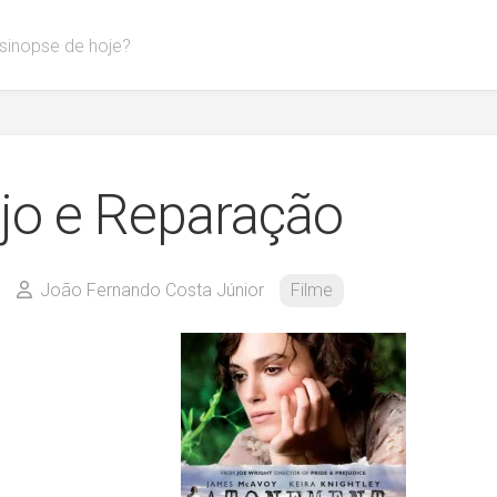
 sinopse de hoje?
jo e Reparação
João Fernando Costa Júnior
Filme