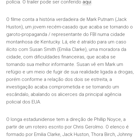
polícia. O trailer pode ser conferido
aqui
.
O filme conta a história verdadeira de Mark Putnam (Jack
Huston), um jovem recém-casado que acaba se tornando o
garoto-propaganda / representante do FBI numa cidade
montanhosa de Kentucky. Lá, ele é atraído para um caso
ilícito com Susan Smith (Emilia Clarke), uma moradora da
cidade, com dificuldades financeiras, que acaba se
tornando sua melhor informante. Susan vê em Mark um
refúgio e um meio de fugir de sua realidade ligada a drogas,
porém conforme a relação dos dois se estreita, a
investigação acaba comprometida e se tornando um
escândalo, abalando os alicerces da principal agência
policial dos EUA.
O longa estadunidense tem a direção de Phillip Noyce, a
partir de um roteiro escrito por Chris Gerolmo. O elenco é
formado por Emilia Clarke, Jack Huston, Thora Birch, Johnny