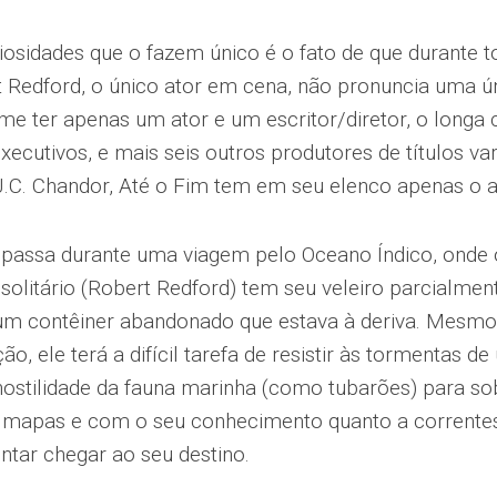
osidades que o fazem único é o fato de que durante 
t Redford, o único ator em cena, não pronuncia uma ú
lme ter apenas um ator e um escritor/diretor, o long
xecutivos, e mais seis outros produtores de títulos var
 J.C. Chandor, Até o Fim tem em seu elenco apenas o 
e passa durante uma viagem pelo Oceano Índico, onde
 solitário (Robert Redford) tem seu veleiro parcialmen
 um contêiner abandonado que estava à deriva. Mesm
o, ele terá a difícil tarefa de resistir às tormentas 
 hostilidade da fauna marinha (como tubarões) para sob
mapas e com o seu conhecimento quanto a correntes
entar chegar ao seu destino.