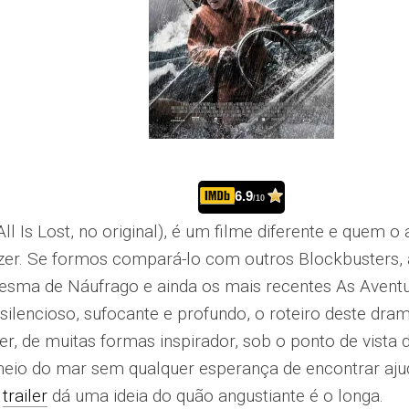
6.9
/10
All Is Lost, no original), é um filme diferente e quem o 
izer. Se formos compará-lo com outros Blockbusters,
sma de Náufrago e ainda os mais recentes As Aventur
 silencioso, sufocante e profundo, o roteiro deste dr
r, de muitas formas inspirador, sob o ponto de vista
meio do mar sem qualquer esperança de encontrar aj
O
trailer
dá uma ideia do quão angustiante é o longa.