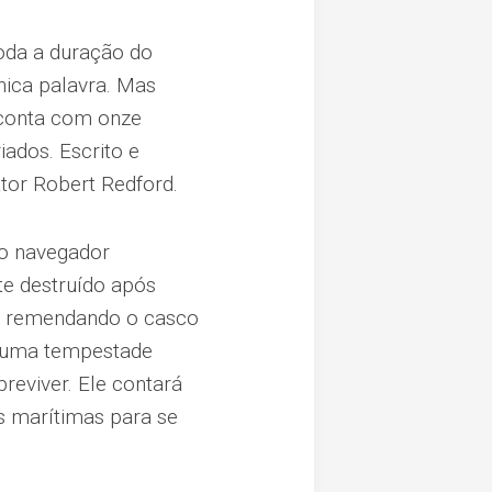
toda a duração do
nica palavra. Mas
a conta com onze
iados. Escrito e
ator Robert Redford.
 o navegador
te destruído após
o remendando o casco
de uma tempestade
reviver. Ele contará
 marítimas para se