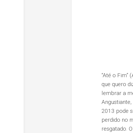
“Até o Fim” (
que quero d
lembrar a me
Angustiante,
2013 pode se
perdido no 
resgatado. 